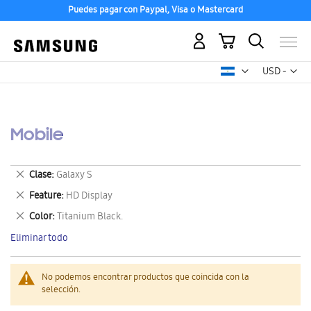
Puedes pagar con Paypal, Visa o Mastercard
Mi carrito
Mon
USD -
dólar
estadounid
Mobile
Eliminar
Clase
Galaxy S
este
Eliminar
Feature
HD Display
artículo
este
Eliminar
Color
Titanium Black.
artículo
este
Eliminar todo
artículo
No podemos encontrar productos que coincida con la
selección.