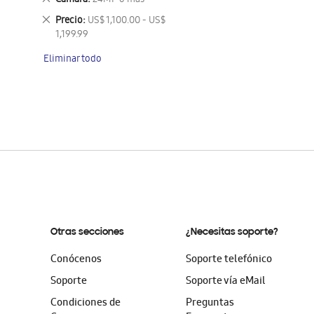
Camara
24MP o más
artículo
este
Eliminar
Precio
US$ 1,100.00 - US$
artículo
este
1,199.99
artículo
Eliminar todo
Otras secciones
¿Necesitas soporte?
Conócenos
Soporte telefónico
Soporte
Soporte vía eMail
Condiciones de
Preguntas