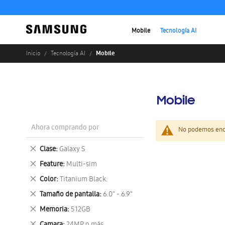
Mobile
Tecnología AI
Mobile
Inicio
Tecnología AI
Mobile
Ahora comprando por
No podemos enco
Eliminar
Clase
Galaxy S
este
Eliminar
Feature
Multi-sim
artículo
este
Eliminar
Color
Titanium Black.
artículo
este
Eliminar
Tamaño de pantalla
6.0" - 6.9"
artículo
este
Eliminar
Memoria
512GB
artículo
este
Eliminar