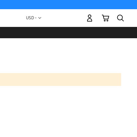
Mi carrito
Moneda
USD -
dólar
estadounidense