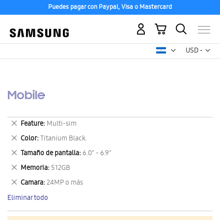
Puedes pagar con Paypal, Visa o Mastercard
Mi carrito
Mon
USD -
dólar
estadounid
Mobile
Eliminar
Feature
Multi-sim
este
Eliminar
Color
Titanium Black.
artículo
este
Eliminar
Tamaño de pantalla
6.0" - 6.9"
artículo
este
Eliminar
Memoria
512GB
artículo
este
Eliminar
Camara
24MP o más
artículo
este
Eliminar todo
artículo