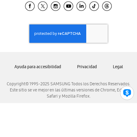
Samsung El Salvador
Samsung Guatemala
Samsung Honduras
Samsung Nicaragua
Samsung Panamá
Samsung República Dominicana
Samsung Venezuela
Ayuda para accesibilidad
Privacidad
Legal
Copyright© 1995-2025 SAMSUNG Todos los Derechos Reservados.
Este sitio se ve mejor en las últimas versiones de Chrome, Edge,
Safari y Mozilla Firefox.