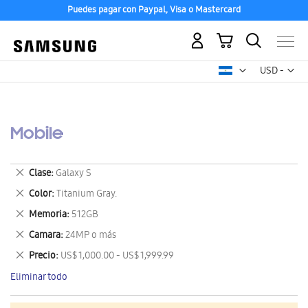
Puedes pagar con Paypal, Visa o Mastercard
Mi carrito
Mon
USD -
dólar
estadounid
Mobile
Eliminar
Clase
Galaxy S
este
Eliminar
Color
Titanium Gray.
artículo
este
Eliminar
Memoria
512GB
artículo
este
Eliminar
Camara
24MP o más
artículo
este
Eliminar
Precio
US$ 1,000.00 - US$ 1,999.99
artículo
este
Eliminar todo
artículo