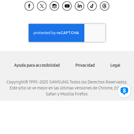
Samsung El Salvador
Samsung Guatemala
Samsung Honduras
Samsung Nicaragua
Samsung Panamá
Samsung República Dominicana
Samsung Venezuela
Ayuda para accesibilidad
Privacidad
Legal
Copyright© 1995-2025 SAMSUNG Todos los Derechos Reservados.
Este sitio se ve mejor en las últimas versiones de Chrome, Edge,
Safari y Mozilla Firefox.