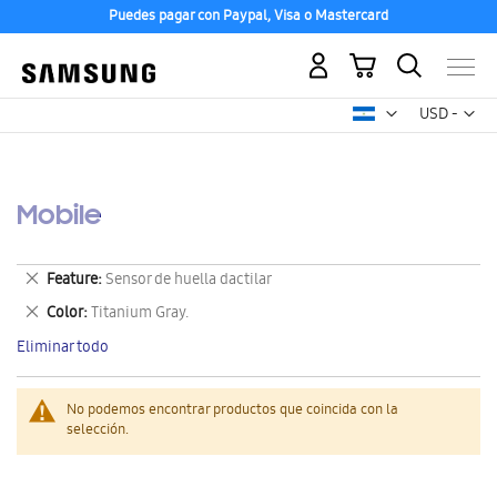
Puedes pagar con Paypal, Visa o Mastercard
Mi carrito
Mon
USD -
dólar
estadounid
Mobile
Eliminar
Feature
Sensor de huella dactilar
este
Eliminar
Color
Titanium Gray.
artículo
este
Eliminar todo
artículo
No podemos encontrar productos que coincida con la
selección.