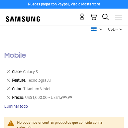
Puedes pagar con Paypal, Visa o Mastercard
Mi carrito
Mon
USD -
dólar
estadounid
Mobile
Eliminar
Clase
Galaxy S
este
Eliminar
Feature
Tecnología AI
artículo
este
Eliminar
Color
Titanium Violet
artículo
este
Eliminar
Precio
US$ 1,000.00 - US$ 1,999.99
artículo
este
Eliminar todo
artículo
No podemos encontrar productos que coincida con la