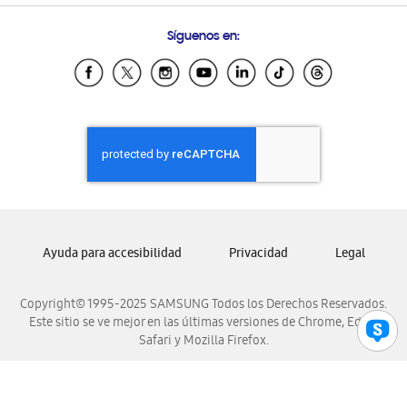
Preguntas Frecuentes
Samsung Costa Rica
Síguenos en:
Samsung Ecuador
Samsung El Salvador
Samsung Guatemala
Samsung Honduras
Samsung Nicaragua
Samsung Panamá
Samsung República Dominicana
Samsung Venezuela
Ayuda para accesibilidad
Privacidad
Legal
Copyright© 1995-2025 SAMSUNG Todos los Derechos Reservados.
Este sitio se ve mejor en las últimas versiones de Chrome, Edge,
Safari y Mozilla Firefox.