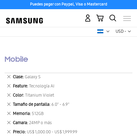
Puedes pagar con Paypal, Visa o Mastercard
Mi carrito
Mon
USD -
dólar
estadounid
Mobile
Eliminar
Clase
Galaxy S
este
Eliminar
Feature
Tecnología AI
artículo
este
Eliminar
Color
Titanium Violet
artículo
este
Eliminar
Tamaño de pantalla
6.0" - 6.9"
artículo
este
Eliminar
Memoria
512GB
artículo
este
Eliminar
Camara
24MP o más
artículo
este
Eliminar
Precio
US$ 1,000.00 - US$ 1,999.99
artículo