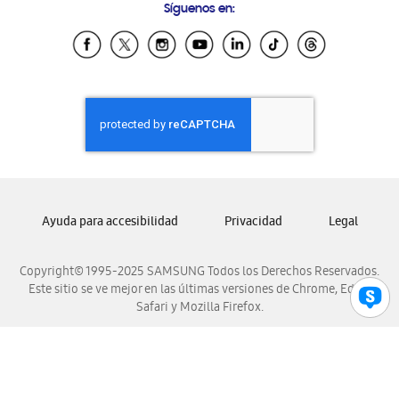
Síguenos en:
Samsung Ecuador
Samsung El Salvador
Samsung Guatemala
Samsung Honduras
Samsung Nicaragua
Samsung Panamá
Samsung República Dominicana
Samsung Venezuela
Ayuda para accesibilidad
Privacidad
Legal
Copyright© 1995-2025 SAMSUNG Todos los Derechos Reservados.
Este sitio se ve mejor en las últimas versiones de Chrome, Edge,
Safari y Mozilla Firefox.