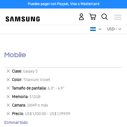
Puedes pagar con Paypal, Visa o Mastercard
Mi carrito
Mon
USD -
dólar
estadounid
Mobile
Eliminar
Clase
Galaxy S
este
Eliminar
Color
Titanium Violet
artículo
este
Eliminar
Tamaño de pantalla
6.0" - 6.9"
artículo
este
Eliminar
Memoria
512GB
artículo
este
Eliminar
Camara
24MP o más
artículo
este
Eliminar
Precio
US$ 1,100.00 - US$ 1,199.99
artículo
este
Eliminar todo
artículo