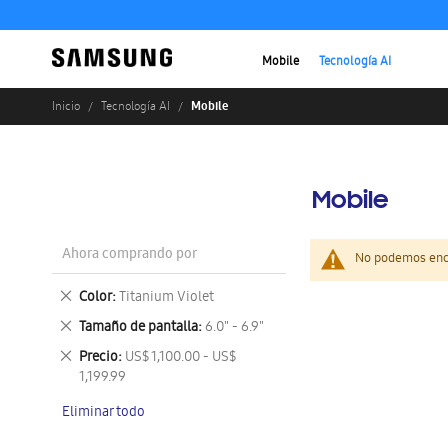
Mobile
Tecnología AI
Mobile
Inicio
Tecnología AI
Mobile
Ahora comprando por
No podemos enco
Eliminar
Color
Titanium Violet
este
Eliminar
Tamaño de pantalla
6.0" - 6.9"
artículo
este
Eliminar
Precio
US$ 1,100.00 - US$
artículo
este
1,199.99
artículo
Eliminar todo