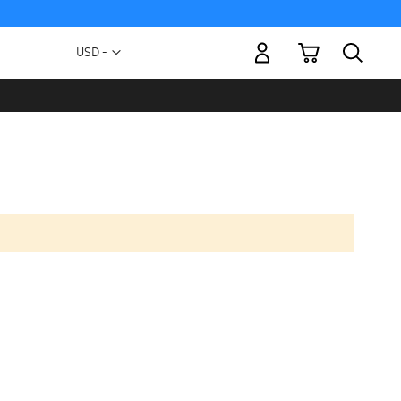
Mi carrito
Moneda
USD -
dólar
estadounidense