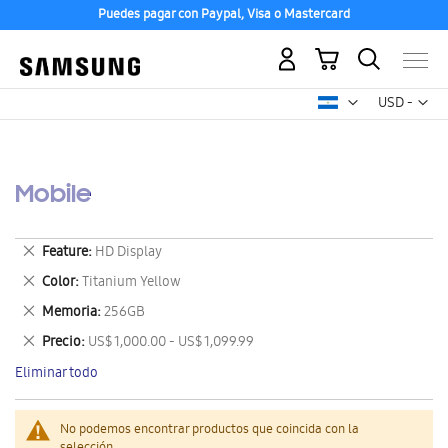
Puedes pagar con Paypal, Visa o Mastercard
Mi carrito
Mon
USD -
dólar
estadounid
Mobile
Eliminar
Feature
HD Display
este
Eliminar
Color
Titanium Yellow
artículo
este
Eliminar
Memoria
256GB
artículo
este
Eliminar
Precio
US$ 1,000.00 - US$ 1,099.99
artículo
este
Eliminar todo
artículo
No podemos encontrar productos que coincida con la