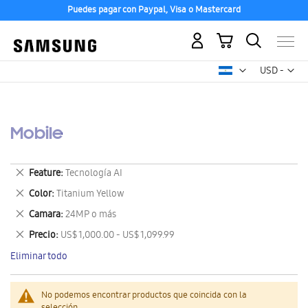
Puedes pagar con Paypal, Visa o Mastercard
Mi carrito
Mon
USD -
dólar
estadounid
Mobile
Eliminar
Feature
Tecnología AI
este
Eliminar
Color
Titanium Yellow
artículo
este
Eliminar
Camara
24MP o más
artículo
este
Eliminar
Precio
US$ 1,000.00 - US$ 1,099.99
artículo
este
Eliminar todo
artículo
No podemos encontrar productos que coincida con la