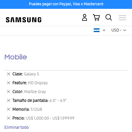
Puedes pagar con Paypal, Visa o Mastercard
Mi carrito
Mon
USD -
dólar
estadounid
Mobile
Eliminar
Clase
Galaxy S
este
Eliminar
Feature
HD Display
artículo
este
Eliminar
Color
Marble Gray
artículo
este
Eliminar
Tamaño de pantalla
6.0" - 6.9"
artículo
este
Eliminar
Memoria
512GB
artículo
este
Eliminar
Precio
US$ 1,000.00 - US$ 1,999.99
artículo
este
Eliminar todo
artículo