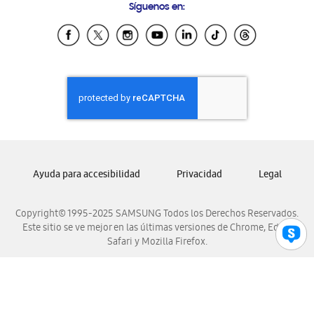
Síguenos en:
Samsung Ecuador
Samsung El Salvador
Samsung Guatemala
Samsung Honduras
Samsung Nicaragua
Samsung Panamá
Samsung República Dominicana
Samsung Venezuela
Ayuda para accesibilidad
Privacidad
Legal
Copyright© 1995-2025 SAMSUNG Todos los Derechos Reservados.
Este sitio se ve mejor en las últimas versiones de Chrome, Edge,
Safari y Mozilla Firefox.