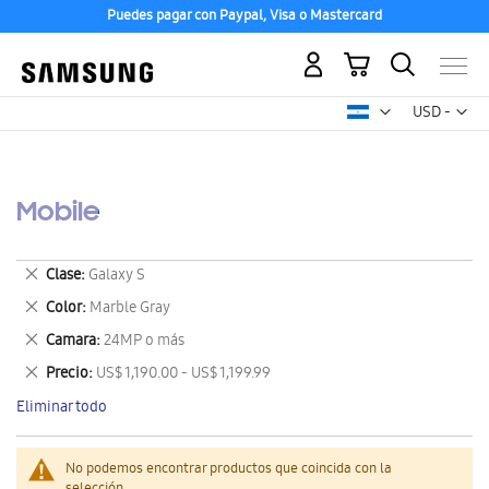
Puedes pagar con Paypal, Visa o Mastercard
Mi carrito
Mon
USD -
dólar
estadounid
Mobile
Eliminar
Clase
Galaxy S
este
Eliminar
Color
Marble Gray
artículo
este
Eliminar
Camara
24MP o más
artículo
este
Eliminar
Precio
US$ 1,190.00 - US$ 1,199.99
artículo
este
Eliminar todo
artículo
No podemos encontrar productos que coincida con la