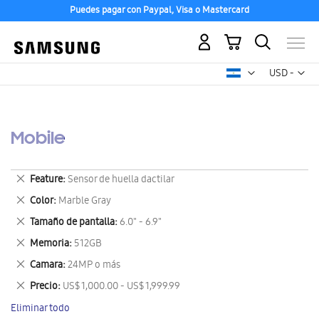
Puedes pagar con Paypal, Visa o Mastercard
Mi carrito
Mon
USD -
dólar
estadounid
Mobile
Eliminar
Feature
Sensor de huella dactilar
este
Eliminar
Color
Marble Gray
artículo
este
Eliminar
Tamaño de pantalla
6.0" - 6.9"
artículo
este
Eliminar
Memoria
512GB
artículo
este
Eliminar
Camara
24MP o más
artículo
este
Eliminar
Precio
US$ 1,000.00 - US$ 1,999.99
artículo
este
Eliminar todo
artículo