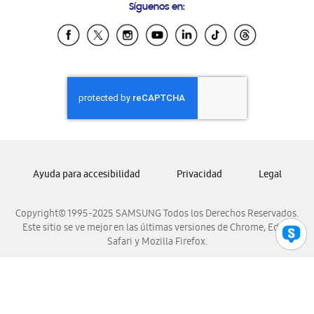
Síguenos en:
Samsung Ecuador
Samsung El Salvador
Samsung Guatemala
Samsung Honduras
Samsung Nicaragua
Samsung Panamá
Samsung República Dominicana
Samsung Venezuela
Ayuda para accesibilidad
Privacidad
Legal
Copyright© 1995-2025 SAMSUNG Todos los Derechos Reservados.
Este sitio se ve mejor en las últimas versiones de Chrome, Edge,
Safari y Mozilla Firefox.