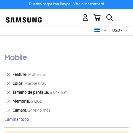
Puedes pagar con Paypal, Visa o Mastercard
Mi carrito
Mon
USD -
dólar
estadounid
Mobile
Eliminar
Feature
Multi-sim
este
Eliminar
Color
Marble Gray
artículo
este
Eliminar
Tamaño de pantalla
6.0" - 6.9"
artículo
este
Eliminar
Memoria
512GB
artículo
este
Eliminar
Camara
24MP o más
artículo
este
Eliminar todo
artículo