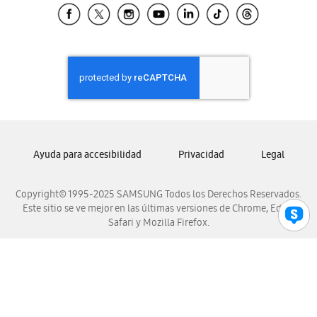
Samsung El Salvador
Samsung Guatemala
Samsung Honduras
Samsung Nicaragua
Samsung Panamá
Samsung República Dominicana
Samsung Venezuela
Ayuda para accesibilidad
Privacidad
Legal
Copyright© 1995-2025 SAMSUNG Todos los Derechos Reservados.
Este sitio se ve mejor en las últimas versiones de Chrome, Edge,
Safari y Mozilla Firefox.