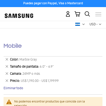
Puedes pagar con Paypal, Visa o Mastercard
Mi carrito
Mon
USD -
dólar
estadounid
Mobile
Eliminar
Color
Marble Gray
este
Eliminar
Tamaño de pantalla
6.0" - 6.9"
artículo
este
Eliminar
Camara
24MP o más
artículo
este
Eliminar
Precio
US$ 1,190.00 - US$ 1,199.99
artículo
este
Eliminar todo
artículo
No podemos encontrar productos que coincida con la