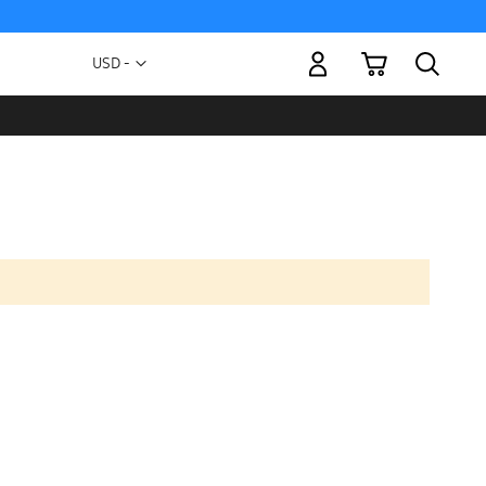
Mi carrito
Moneda
USD -
dólar
estadounidense