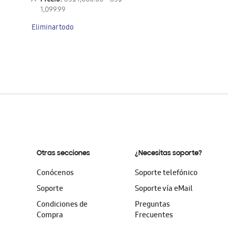
Precio
US$ 1,000.00 - US$
artículo
este
1,099.99
artículo
Eliminar todo
Otras secciones
¿Necesitas soporte?
Conócenos
Soporte telefónico
Soporte
Soporte vía eMail
Condiciones de
Preguntas
Compra
Frecuentes