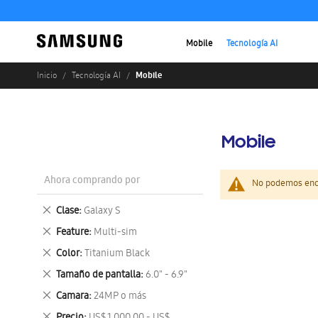
Mobile
Tecnología AI
Mobile
Inicio
Tecnología AI
Mobile
Ahora comprando por
No podemos enco
Eliminar
Clase
Galaxy S
este
Eliminar
Feature
Multi-sim
artículo
este
Eliminar
Color
Titanium Black
artículo
este
Eliminar
Tamaño de pantalla
6.0" - 6.9"
artículo
este
Eliminar
Camara
24MP o más
artículo
este
Eliminar