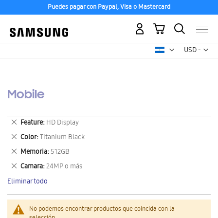
Puedes pagar con Paypal, Visa o Mastercard
Mi carrito
Mon
USD -
dólar
estadounid
Mobile
Eliminar
Feature
HD Display
este
Eliminar
Color
Titanium Black
artículo
este
Eliminar
Memoria
512GB
artículo
este
Eliminar
Camara
24MP o más
artículo
este
Eliminar todo
artículo
No podemos encontrar productos que coincida con la