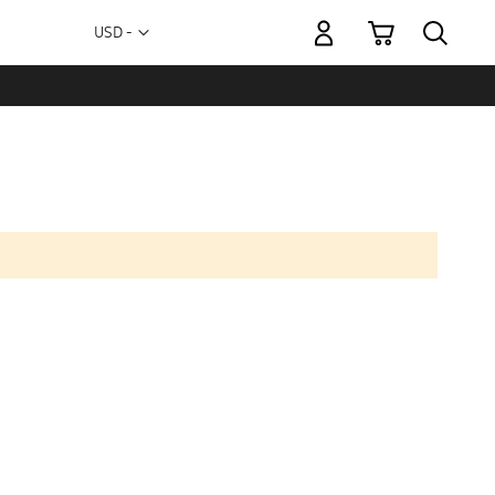
Mi carrito
Moneda
USD -
dólar
estadounidense