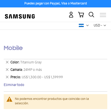
Puedes pagar con Paypal, Visa o Mastercard
Mi carrito
Mon
USD -
dólar
estadounid
Mobile
Eliminar
Color
Titanium Gray
este
Eliminar
Camara
24MP o más
artículo
este
Eliminar
Precio
US$ 1,300.00 - US$ 1,399.99
artículo
este
Eliminar todo
artículo
No podemos encontrar productos que coincida con la
selección.