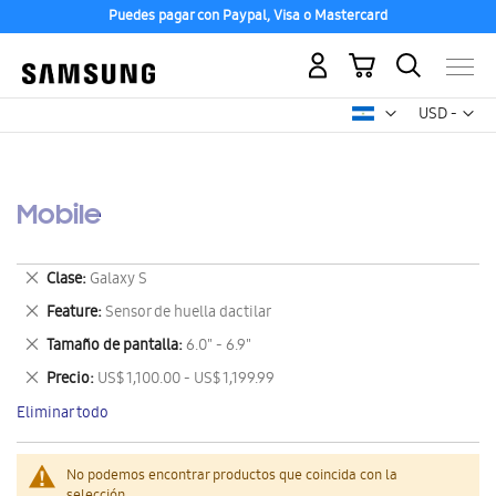
Puedes pagar con Paypal, Visa o Mastercard
Mi carrito
Mon
USD -
dólar
estadounid
Mobile
Eliminar
Clase
Galaxy S
este
Eliminar
Feature
Sensor de huella dactilar
artículo
este
Eliminar
Tamaño de pantalla
6.0" - 6.9"
artículo
este
Eliminar
Precio
US$ 1,100.00 - US$ 1,199.99
artículo
este
Eliminar todo
artículo
No podemos encontrar productos que coincida con la