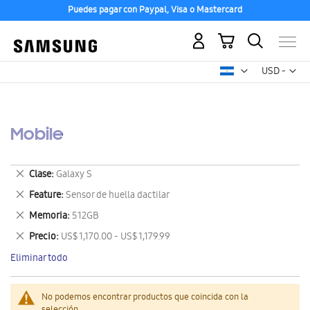
Puedes pagar con Paypal, Visa o Mastercard
Mi carrito
Mon
USD -
dólar
estadounid
Mobile
Eliminar
Clase
Galaxy S
este
Eliminar
Feature
Sensor de huella dactilar
artículo
este
Eliminar
Memoria
512GB
artículo
este
Eliminar
Precio
US$ 1,170.00 - US$ 1,179.99
artículo
este
Eliminar todo
artículo
No podemos encontrar productos que coincida con la