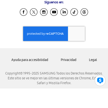
Síguenos en:
Samsung Ecuador
Samsung El Salvador
Samsung Guatemala
Samsung Honduras
Samsung Nicaragua
Samsung Panamá
Samsung República Dominicana
Samsung Venezuela
Ayuda para accesibilidad
Privacidad
Legal
Copyright© 1995-2025 SAMSUNG Todos los Derechos Reservados.
Este sitio se ve mejor en las últimas versiones de Chrome, Edge,
Safari y Mozilla Firefox.