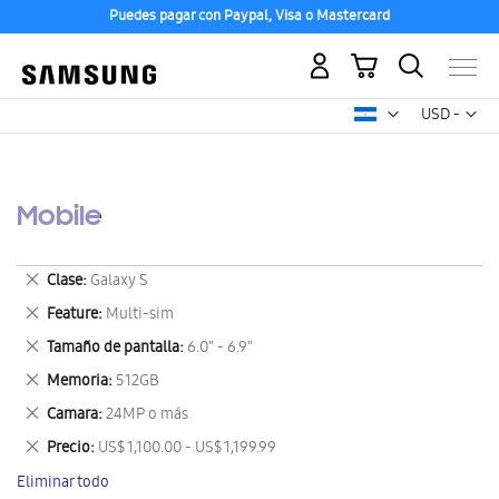
Puedes pagar con Paypal, Visa o Mastercard
Mi carrito
Mon
USD -
dólar
estadounid
Mobile
Eliminar
Clase
Galaxy S
este
Eliminar
Feature
Multi-sim
artículo
este
Eliminar
Tamaño de pantalla
6.0" - 6.9"
artículo
este
Eliminar
Memoria
512GB
artículo
este
Eliminar
Camara
24MP o más
artículo
este
Eliminar
Precio
US$ 1,100.00 - US$ 1,199.99
artículo
este
Eliminar todo
artículo