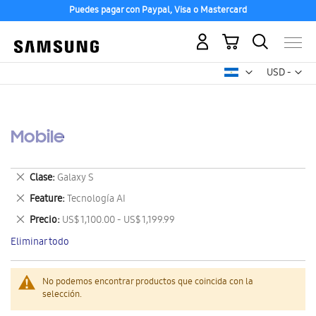
Puedes pagar con Paypal, Visa o Mastercard
Mi carrito
Mon
USD -
dólar
estadounid
Mobile
Eliminar
Clase
Galaxy S
este
Eliminar
Feature
Tecnología AI
artículo
este
Eliminar
Precio
US$ 1,100.00 - US$ 1,199.99
artículo
este
Eliminar todo
artículo
No podemos encontrar productos que coincida con la
selección.