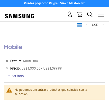
Puedes pagar con Paypal, Visa o Mastercard
Mi carrito
Mon
USD -
dólar
estadounid
Mobile
Eliminar
Feature
Multi-sim
este
Eliminar
Precio
US$ 1,000.00 - US$ 1,099.99
artículo
este
Eliminar todo
artículo
No podemos encontrar productos que coincida con la
selección.