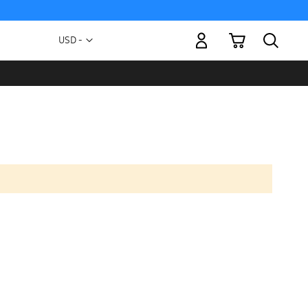
Mi carrito
Moneda
USD -
dólar
estadounidense