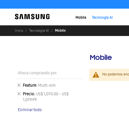
Mobile
Tecnología AI
Mobile
Inicio
Tecnología AI
Mobile
Ahora comprando por
No podemos enco
Eliminar
Feature
Multi-sim
este
Eliminar
Precio
US$ 1,070.00 - US$
artículo
este
1,079.99
artículo
Eliminar todo