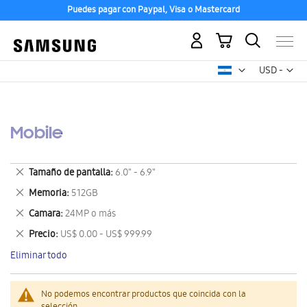
Puedes pagar con Paypal, Visa o Mastercard
Mi carrito
Mon
USD -
dólar
estadounid
Mobile
Eliminar
Tamaño de pantalla
6.0" - 6.9"
este
Eliminar
Memoria
512GB
artículo
este
Eliminar
Camara
24MP o más
artículo
este
Eliminar
Precio
US$ 0.00 - US$ 999.99
artículo
este
Eliminar todo
artículo
No podemos encontrar productos que coincida con la