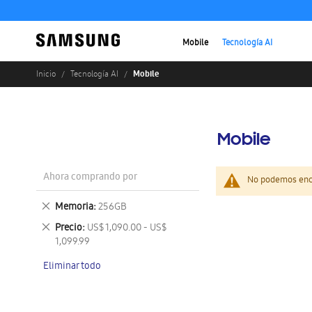
Mobile
Tecnología AI
Mobile
Inicio
Tecnología AI
Mobile
Ahora comprando por
No podemos enco
Eliminar
Memoria
256GB
este
Eliminar
Precio
US$ 1,090.00 - US$
artículo
este
1,099.99
artículo
Eliminar todo