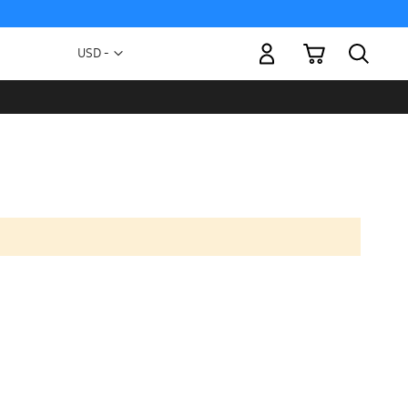
Mi carrito
Moneda
USD -
dólar
estadounidense