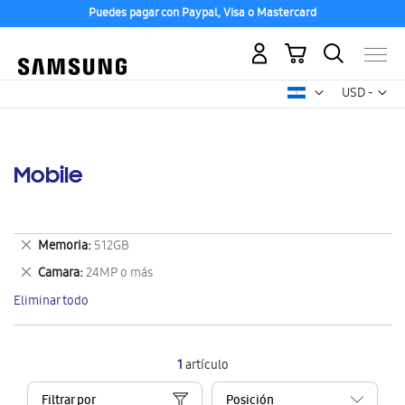
Puedes pagar con Paypal, Visa o Mastercard
Mi carrito
Mon
USD -
dólar
estadounid
Mobile
Eliminar
Memoria
512GB
este
Eliminar
Camara
24MP o más
artículo
este
Eliminar todo
artículo
1
artículo
Filtrar por