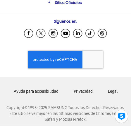
Sitios Oficiales
Seguimiento de tu pedido
Soporte vía eMail
Condiciones de Compra
Preguntas Frecuentes
Samsung Costa Rica
Síguenos en:
Samsung Ecuador
Samsung El Salvador
Samsung Guatemala
Samsung Honduras
Samsung Nicaragua
Samsung Panamá
Samsung República Dominicana
Samsung Venezuela
Ayuda para accesibilidad
Privacidad
Legal
Copyright© 1995-2025 SAMSUNG Todos los Derechos Reservados.
Este sitio se ve mejor en las últimas versiones de Chrome, Edge,
Safari y Mozilla Firefox.