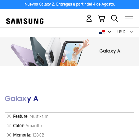
Nuevos Galaxy Z: Entregas a partir del 4 de Agosto.
Mi carrito
Mon
USD -
dólar
estadounid
Galaxy A
Eliminar
Feature
Multi-sim
este
Eliminar
Color
Amarillo
artículo
este
Eliminar
Memoria
128GB
artículo