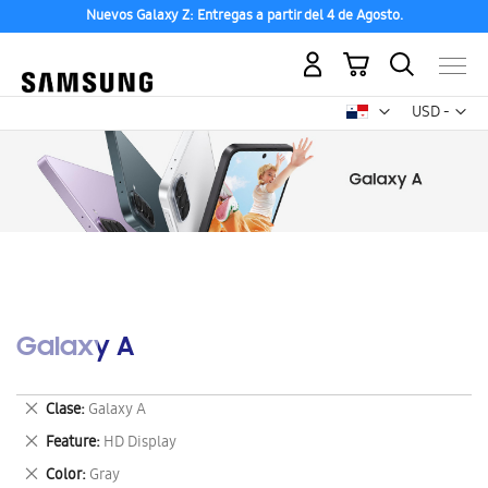
Nuevos Galaxy Z: Entregas a partir del 4 de Agosto.
Mi carrito
Mon
USD -
dólar
estadounid
Galaxy A
Eliminar
Clase
Galaxy A
este
Eliminar
Feature
HD Display
artículo
este
Eliminar
Color
Gray
artículo