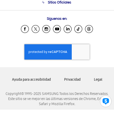
Sitios Oficiales
Seguimiento de tu pedido
Soporte vía eMail
Condiciones de Compra
Preguntas Frecuentes
Samsung Costa Rica
Síguenos en:
Samsung Ecuador
Samsung El Salvador
Samsung Guatemala
Samsung Honduras
Samsung Nicaragua
Samsung Panamá
Samsung República Dominicana
Samsung Venezuela
Ayuda para accesibilidad
Privacidad
Legal
Copyright© 1995-2025 SAMSUNG Todos los Derechos Reservados.
Este sitio se ve mejor en las últimas versiones de Chrome, Edge,
Safari y Mozilla Firefox.