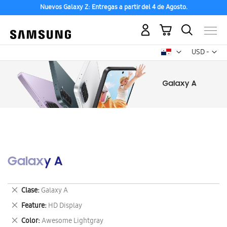
Nuevos Galaxy Z: Entregas a partir del 4 de Agosto.
Mi carrito
Mon
USD -
dólar
estadounid
Galaxy A
Eliminar
Clase
Galaxy A
este
Eliminar
Feature
HD Display
artículo
este
Eliminar
Color
Awesome Lightgray
artículo