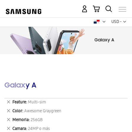
Mi carrito
Mon
USD -
dólar
estadounid
Galaxy A
Eliminar
Feature
Multi-sim
este
Eliminar
Color
Awesome Graygreen
artículo
este
Eliminar
Memoria
256GB
artículo
este
Eliminar
Camara
24MP o más
artículo