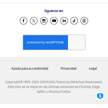
Condiciones de Compra
Preguntas Frecuentes
Samsung Costa Rica
Síguenos en:
Samsung Ecuador
Samsung El Salvador
Samsung Guatemala
Samsung Honduras
Samsung Nicaragua
Samsung Panamá
Samsung República Dominicana
Samsung Venezuela
Ayuda para accesibilidad
Privacidad
Legal
Copyright© 1995-2025 SAMSUNG Todos los Derechos Reservados.
Este sitio se ve mejor en las últimas versiones de Chrome, Edge,
Safari y Mozilla Firefox.