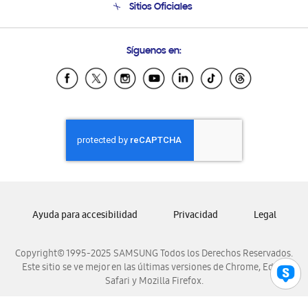
Sitios Oficiales
Seguimiento de tu pedido
Soporte vía eMail
Condiciones de Compra
Preguntas Frecuentes
Samsung Costa Rica
Síguenos en:
Samsung Ecuador
Samsung El Salvador
Samsung Guatemala
Samsung Honduras
Samsung Nicaragua
Samsung Panamá
Samsung República Dominicana
Samsung Venezuela
Ayuda para accesibilidad
Privacidad
Legal
Copyright© 1995-2025 SAMSUNG Todos los Derechos Reservados.
Este sitio se ve mejor en las últimas versiones de Chrome, Edge,
Safari y Mozilla Firefox.