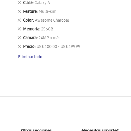
Eliminar
Clase
Galaxy A
este
Eliminar
Feature
Multi-sim
artículo
este
Eliminar
Color
Awesome Charcoal
artículo
este
Eliminar
Memoria
256GB
artículo
este
Eliminar
Camara
24MP o más
artículo
este
Eliminar
Precio
US$ 400.00 - US$ 499.99
artículo
este
Eliminar todo
artículo
Otras secciones
¿Necesitas soporte?