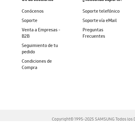
Conócenos
Soporte telefónico
Soporte
Soporte vía eMail
Venta a Empresas -
Preguntas
B2B
Frecuentes
Seguimiento de tu
pedido
Condiciones de
Compra
Copyright© 1995-2025 SAMSUNG Todos los D
Este sitio se ve mejor en las últimas versiones de Chrome