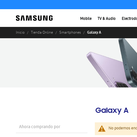
Mobile
TV & Audio
Electrod
Galaxy A
Inicio
Tienda Online
Smartphones
Galaxy A
Ahora comprando por
No podemos enco