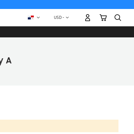
Mi carrito
Moneda
USD -
dólar
estadounidense