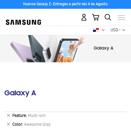
Nuevos Galaxy Z: Entregas a partir del 4 de Agosto.
Mi carrito
Mon
USD -
dólar
estadounid
Galaxy A
Eliminar
Feature
Multi-sim
este
Eliminar
Color
Awesome Gray
artículo
este