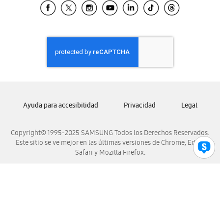
Samsung El Salvador
Samsung Guatemala
Samsung Honduras
Samsung Nicaragua
Samsung Panamá
Samsung República Dominicana
Samsung Venezuela
Ayuda para accesibilidad
Privacidad
Legal
Copyright© 1995-2025 SAMSUNG Todos los Derechos Reservados.
Este sitio se ve mejor en las últimas versiones de Chrome, Edge,
Safari y Mozilla Firefox.