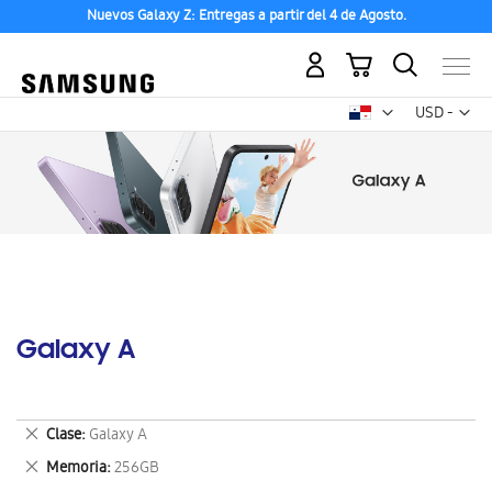
Nuevos Galaxy Z: Entregas a partir del 4 de Agosto.
Mi carrito
Mon
USD -
dólar
estadounid
Galaxy A
Eliminar
Clase
Galaxy A
este
Eliminar
Memoria
256GB
artículo
este