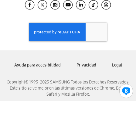
Samsung El Salvador
Samsung Guatemala
Samsung Honduras
Samsung Nicaragua
Samsung Panamá
Samsung República Dominicana
Samsung Venezuela
Ayuda para accesibilidad
Privacidad
Legal
Copyright© 1995-2025 SAMSUNG Todos los Derechos Reservados.
Este sitio se ve mejor en las últimas versiones de Chrome, Edge,
Safari y Mozilla Firefox.