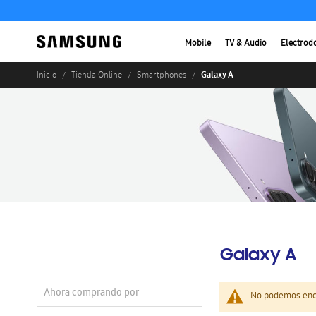
Mobile
TV & Audio
Electrod
Galaxy A
Inicio
Tienda Online
Smartphones
Galaxy A
Ahora comprando por
No podemos enco