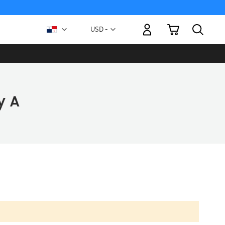
Mi carrito
Moneda
USD -
dólar
estadounidense