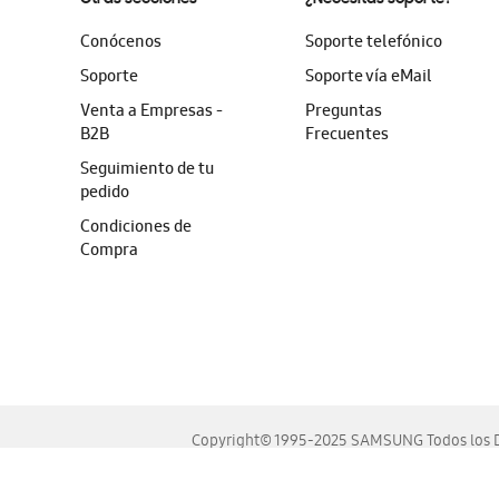
Conócenos
Soporte telefónico
Soporte
Soporte vía eMail
Venta a Empresas -
Preguntas
B2B
Frecuentes
Seguimiento de tu
pedido
Condiciones de
Compra
Copyright© 1995-2025 SAMSUNG Todos los D
Este sitio se ve mejor en las últimas versiones de Chrome