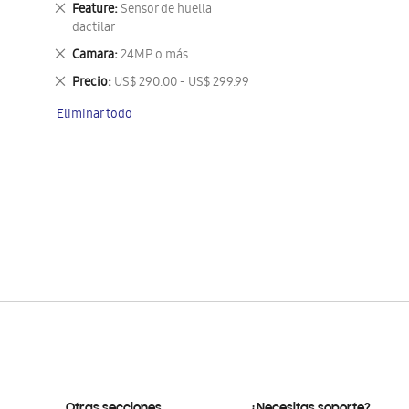
Eliminar
Feature
Sensor de huella
este
dactilar
artículo
Eliminar
Camara
24MP o más
este
Eliminar
Precio
US$ 290.00 - US$ 299.99
artículo
este
Eliminar todo
artículo
Otras secciones
¿Necesitas soporte?