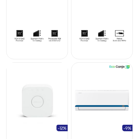
-12%
-9%