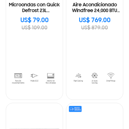
Microondas con Quick
Aire Acondicionado
Defrost 23L
Windfree 24,000 BTU
MS23K3513AK/AP
AR24BVFCMWK
US$ 79.00
US$ 769.00
US$ 109.00
US$ 879.00