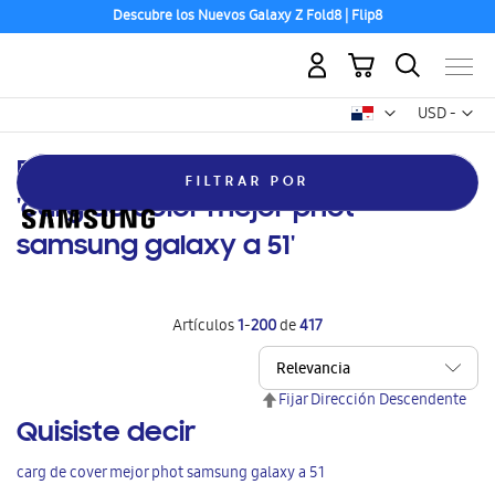
Descubre los Nuevos Galaxy Z Fold8 | Flip8
Mi carrito
Mon
USD -
dólar
estadounid
Resultados de búsqueda para:
FILTRAR POR
'carg de color mejor phot
samsung galaxy a 51'
Artículos
1
-
200
de
417
Fijar Dirección Descendente
Quisiste decir
carg de cover mejor phot samsung galaxy a 51