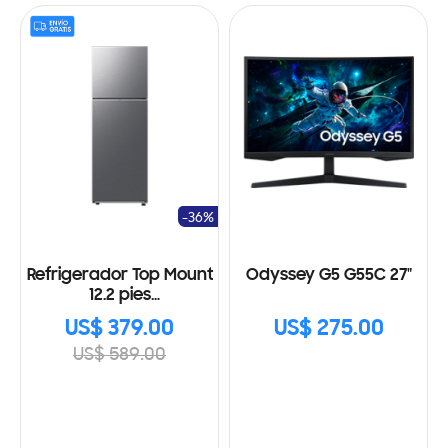
-36%
Refrigerador Top Mount
Odyssey G5 G55C 27"
12.2 pies
RT35DG5124S9AP, Wifi
US$ 379.00
US$ 275.00
US$ 589.00