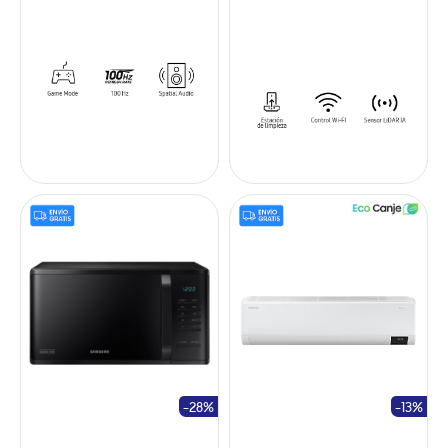
-28%
-13%