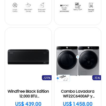
-59%
-15%
Windfree Black Edition
Combo Lavadora
12,000 BTU
WF22C6400AP y
AR70F12D1BB/AP
Secadora Eléctrica
US$ 439.00
US$ 1,458.00
DVE22C6370P