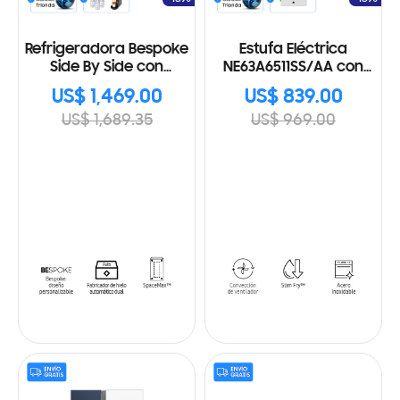
Refrigeradora Bespoke
Estufa Eléctrica
Side By Side con
NE63A6511SS/AA con
Beverage Center 23
Gran Capacidad
US$ 1,469.00
US$ 839.00
Cu.fc., 640L
US$ 1,689.35
US$ 969.00
RS23CB760A7NAP