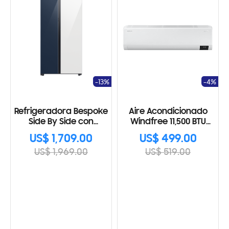
-13%
-4%
Refrigeradora Bespoke
Aire Acondicionado
Side By Side con
Windfree 11,500 BTU
Beverage Center 28
AR12CVHCAWKNAP
US$ 1,709.00
US$ 499.00
Cu.fc., 793L
US$ 1,969.00
US$ 519.00
RS28CB760A7NAP