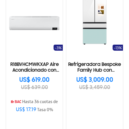
-3%
-13%
R18BVHCMWKXAP Aire
Refrigeradora Bespoke
Acondicionado con
Family Hub con
WindFree 18 BTU
Beverage Center 29
US$ 619.00
US$ 3,009.00
Cu.ft., 806L
US$ 639.00
US$ 3,459.00
RF29BB8900JMAP
Hasta 36 cuotas de
US$ 17.19
Tasa 0%