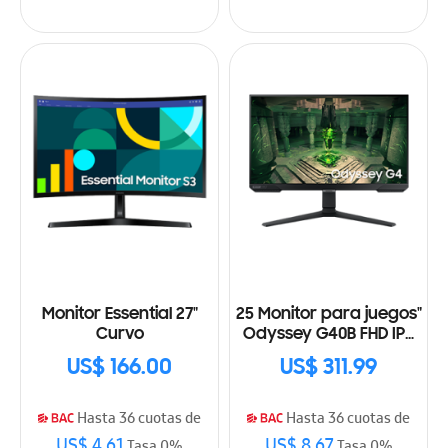
Monitor Essential 27"
25 Monitor para juegos"
Curvo
Odyssey G40B FHD IPS
240Hz 1ms compatible
US$ 166.00
US$ 311.99
con G-Sync
Hasta 36 cuotas de
Hasta 36 cuotas de
US$ 4.61
US$ 8.67
Tasa 0%
Tasa 0%