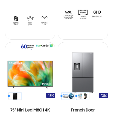
-18%
-13%
75" Mini Led M80H 4K
French Door