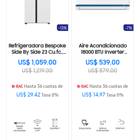
-13%
-7%
Refrigeradora Bespoke
Aire Acondicionado
Side By Side 23 Cu.fc.,
18000 BTU Inverter
640L RS23CB70NA12AP
advance
US$ 1,059.00
US$ 539.00
US$ 1,219.00
US$ 579.00
Hasta 36 cuotas de
Hasta 36 cuotas de
US$ 29.42
US$ 14.97
Tasa 0%
Tasa 0%