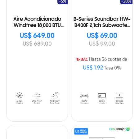
-6%
-30%
Aire Acondicionado
B-Series Soundbar HW-
Windfree 18,000 BTU
B400F 2,1ch Subwoofer
AR18CVFCAWKXAP
(2025)
US$ 649.00
US$ 69.00
US$ 689.00
US$ 99.00
Hasta 36 cuotas de
US$ 1.92
Tasa 0%