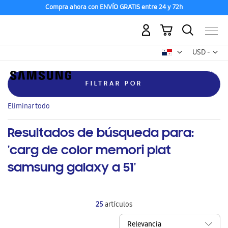
Compra ahora con ENVÍO GRATIS entre 24 y 72h
Mi carrito
Mon
USD -
dólar
estadounid
FILTRAR POR
Eliminar
Clase
Galaxy Z
este
Eliminar todo
artículo
Resultados de búsqueda para:
'carg de color memori plat
samsung galaxy a 51'
25
artículos