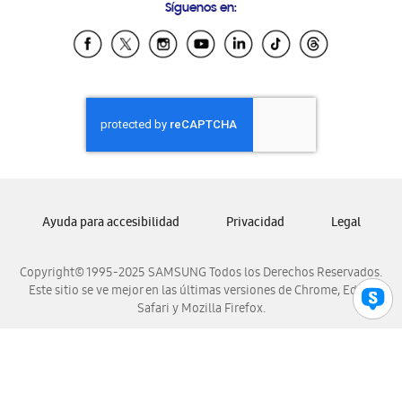
Síguenos en:
Samsung Ecuador
Samsung El Salvador
Samsung Guatemala
Samsung Honduras
Samsung Nicaragua
Samsung Panamá
Samsung República Dominicana
Samsung Venezuela
Ayuda para accesibilidad
Privacidad
Legal
Copyright© 1995-2025 SAMSUNG Todos los Derechos Reservados.
Este sitio se ve mejor en las últimas versiones de Chrome, Edge,
Safari y Mozilla Firefox.