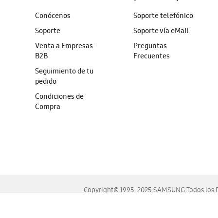
Conócenos
Soporte telefónico
Soporte
Soporte vía eMail
Venta a Empresas -
Preguntas
B2B
Frecuentes
Seguimiento de tu
pedido
Condiciones de
Compra
Copyright© 1995-2025 SAMSUNG Todos los D
Este sitio se ve mejor en las últimas versiones de Chrome