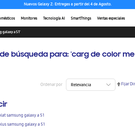
Nuevos Galaxy Z: Entregas a partir del 4 de Agosto.
omésticos
Monitores
Tecnología AI
SmartThings
Ventas especiales
 galaxy a 51'
de búsqueda para: 'carg de color me
Fijar D
Ordenar por
cir
plat samsung galaxy a 51
plus samsung galaxy a 51