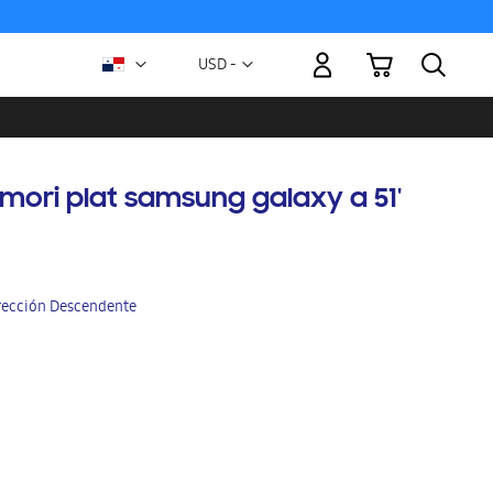
Mi carrito
Moneda
USD -
dólar
estadounidense
mori plat samsung galaxy a 51'
irección Descendente