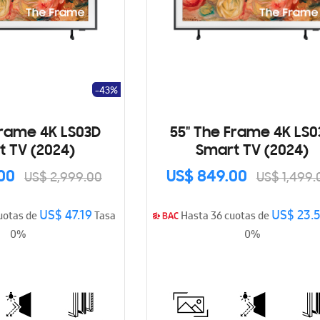
-43%
Frame 4K LS03D
55" The Frame 4K LS0
 TV (2024)
Smart TV (2024)
.00
US$ 849.00
US$ 2,999.00
US$ 1,499.
US$ 47.19
US$ 23.
uotas de
Tasa
Hasta 36 cuotas de
0%
0%