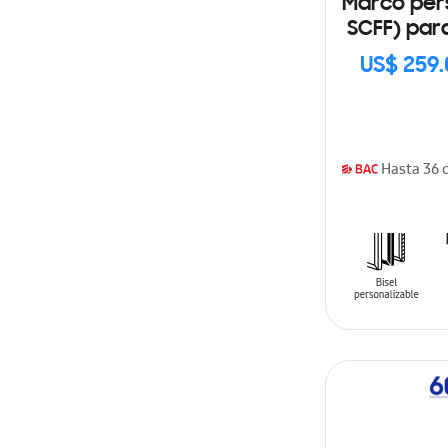
Marco pers
SCFF) par
US$ 259
Hasta 36 
AÑADIR AL C