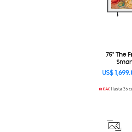
75" The 
Smart
US$ 1,699
Hasta 36 c