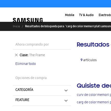
Mobile
TV & Audio
Electrod
Resultados de búsqueda para: 'carg de color memori plat samsung
Inicio
Resultados 
Ahora comprando por
Eliminar
Clase
The Frame
este
9
artículos
Eliminar todo
artículo
Opciones de compra
Quisiste de
CATEGORÍA
curv de color memori 
FEATURE
carg de color memori 