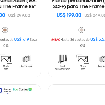
onalizable (VG-
Marco personalizable 
a The Frame 85"
SCFF) para The Frame 
.00
US$ 199.00
US$ 299.00
US$ 249.0
US$ 7.19
US$ 5.5
cuotas de
Tasa
Hasta 36 cuotas de
0%
0%
ARRITO
AÑADIR AL CARRITO