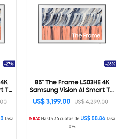
-27%
-26%
 4K
85" The Frame LS03HE 4K
t TV
Samsung Vision AI Smart TV
(2026)
US$ 3,199.00
.00
US$ 4,299.00
08
US$ 88.86
Tasa
Hasta 36 cuotas de
Tasa
0%