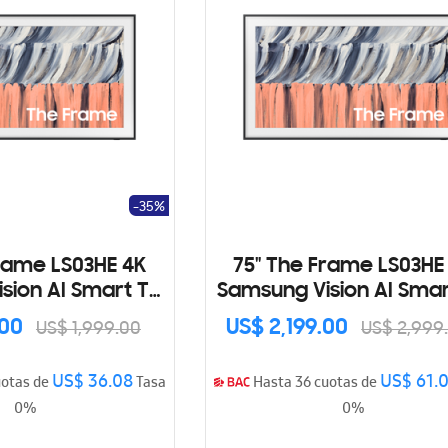
-35%
rame LS03HE 4K
75" The Frame LS03HE
sion AI Smart TV
Samsung Vision AI Smar
(2026)
(2026)
.00
US$ 2,199.00
US$ 1,999.00
US$ 2,999
US$ 36.08
US$ 61.
uotas de
Tasa
Hasta 36 cuotas de
0%
0%