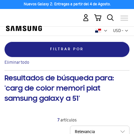
Nuevos Galaxy Z: Entregas a partir del 4 de Agosto.
Mi carrito
Mon
USD -
dólar
estadounid
FILTRAR POR
Eliminar
Clase
Oled
este
Eliminar todo
artículo
Resultados de búsqueda para:
'carg de color memori plat
samsung galaxy a 51'
7
artículos