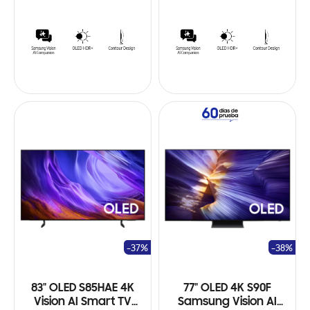
-37%
-38%
83" OLED S85HAE 4K
77" OLED 4K S90F
Vision AI Smart TV
Samsung Vision AI