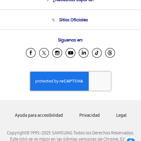
¿Necesitas soporte?
Soporte
Venta a Empresas - B2B
Soporte telefónico
Sitios Oficiales
Seguimiento de tu pedido
Soporte vía eMail
Condiciones de Compra
Preguntas Frecuentes
Samsung Costa Rica
Síguenos en:
Samsung Ecuador
Samsung El Salvador
Samsung Guatemala
Samsung Honduras
Samsung Nicaragua
Samsung Panamá
Samsung República Dominicana
Samsung Venezuela
Ayuda para accesibilidad
Privacidad
Legal
Copyright© 1995-2025 SAMSUNG Todos los Derechos Reservados.
Este sitio se ve mejor en las últimas versiones de Chrome, Edge,