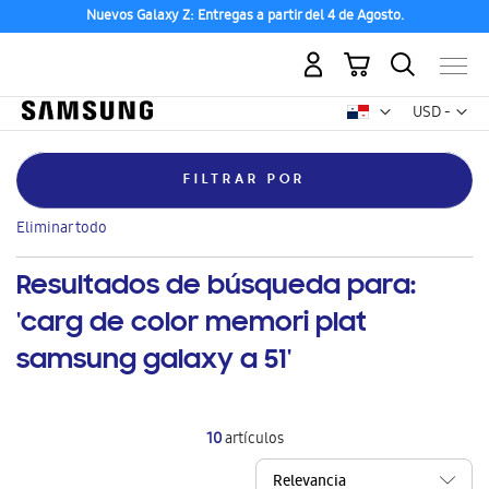
Nuevos Galaxy Z: Entregas a partir del 4 de Agosto.
Mi carrito
Mon
USD -
dólar
estadounid
FILTRAR POR
Eliminar
Feature
Multi-sim
este
Eliminar todo
artículo
Resultados de búsqueda para:
'carg de color memori plat
samsung galaxy a 51'
10
artículos