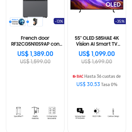
-13%
-35%
French door
55" OLED S85HAE 4K
RF32CG5N10S9AP con
Vision AI Smart TV
tecnología SpaceMax
(2026)
US$ 1,389.00
US$ 1,099.00
US$ 1,599.00
US$ 1,699.00
Hasta 36 cuotas de
US$ 30.53
Tasa 0%