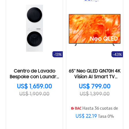
-13%
-43%
Centro de Lavado
65" Neo QLED QN70H 4K
Bespoke con Laundry
Vision AI Smart TV
Hub de gran
(2026)
US$ 1,659.00
US$ 799.00
capacidad
US$ 1,909.00
US$ 1,399.00
WH46DBH100GWA3
Hasta 36 cuotas de
US$ 22.19
Tasa 0%