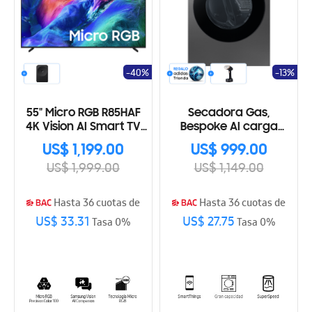
-40%
-13%
55" Micro RGB R85HAF
Secadora Gas,
4K Vision AI Smart TV
Bespoke AI carga
(2026)
frontal 24 Kg, AI Home y
US$ 1,199.00
US$ 999.00
AI OptiDry+™
US$ 1,999.00
US$ 1,149.00
Hasta 36 cuotas de
Hasta 36 cuotas de
US$ 33.31
US$ 27.75
Tasa 0%
Tasa 0%