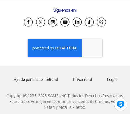
Condiciones de Compra
Preguntas Frecuentes
Samsung Costa Rica
Síguenos en:
Samsung Ecuador
Samsung El Salvador
Samsung Guatemala
Samsung Honduras
Samsung Nicaragua
Samsung Panamá
Samsung República Dominicana
Samsung Venezuela
Ayuda para accesibilidad
Privacidad
Legal
Copyright© 1995-2025 SAMSUNG Todos los Derechos Reservados.
Este sitio se ve mejor en las últimas versiones de Chrome, Edge,
Safari y Mozilla Firefox.