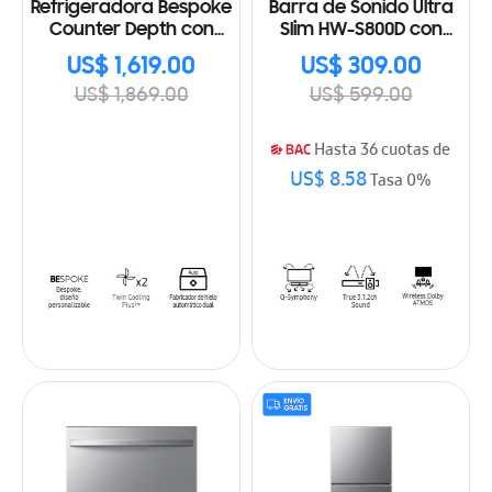
Refrigeradora Bespoke
Barra de Sonido Ultra
Counter Depth con
Slim HW-S800D con
Fabricador dual de
Subwoofer 2024
US$ 1,619.00
US$ 309.00
hielo 24 Cu.ft., 677L
US$ 1,869.00
US$ 599.00
RF24BB62006MAP
Hasta 36 cuotas de
US$ 8.58
Tasa 0%