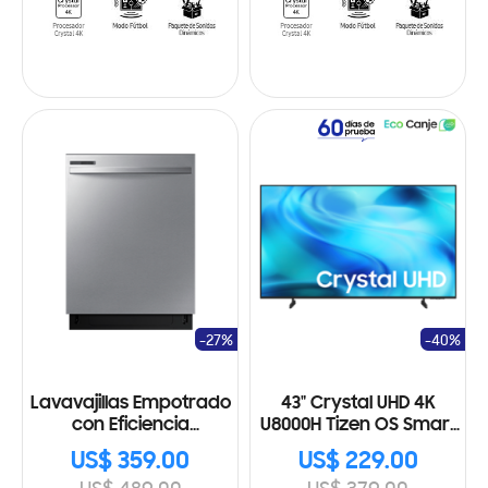
-27%
-40%
Lavavajillas Empotrado
43" Crystal UHD 4K
con Eficiencia
U8000H Tizen OS Smart
Energética
TV (2026)
US$ 359.00
US$ 229.00