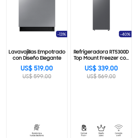
-13%
-40%
Lavavajillas Empotrado
Refrigeradora RT5300D
con Diseño Elegante
Top Mount Freezer con
AI Energy Mode, 302ℓ
US$ 519.00
US$ 339.00
US$ 599.00
US$ 569.00