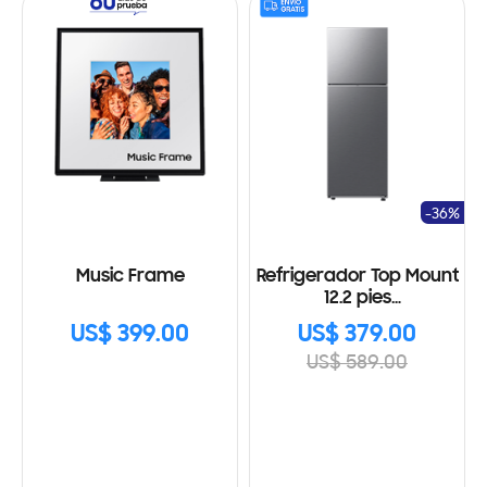
-36%
Music Frame
Refrigerador Top Mount
12.2 pies
RT35DG5124S9AP, Wifi
US$ 399.00
US$ 379.00
US$ 589.00