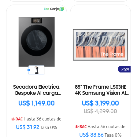
-26%
Secadora Eléctrica,
85" The Frame LS03HE
Bespoke AI carga
4K Samsung Vision AI
frontal 24 Kg, AI Home y
Smart TV (2026)
US$ 1,149.00
US$ 3,199.00
AI OptiDry+™
US$ 4,299.00
Hasta 36 cuotas de
US$ 31.92
Hasta 36 cuotas de
Tasa 0%
US$ 88.86
Tasa 0%