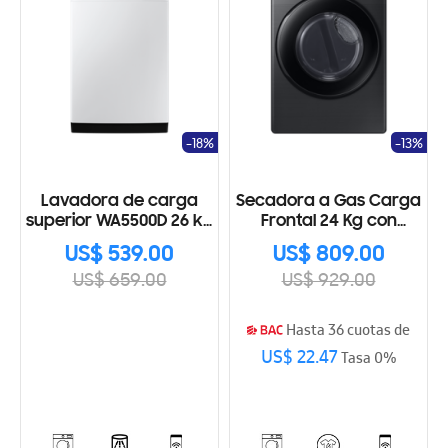
-18%
-13%
Lavadora de carga
Secadora a Gas Carga
superior WA5500D 26 kg
Frontal 24 Kg con
con gran capacidad
Sensor Dry
US$ 539.00
US$ 809.00
US$ 659.00
US$ 929.00
Hasta 36 cuotas de
US$ 22.47
Tasa 0%