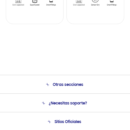
Otras secciones
Conócenos
¿Necesitas soporte?
Soporte
Venta a Empresas - B2B
Soporte telefónico
Sitios Oficiales
Seguimiento de tu pedido
Soporte vía eMail