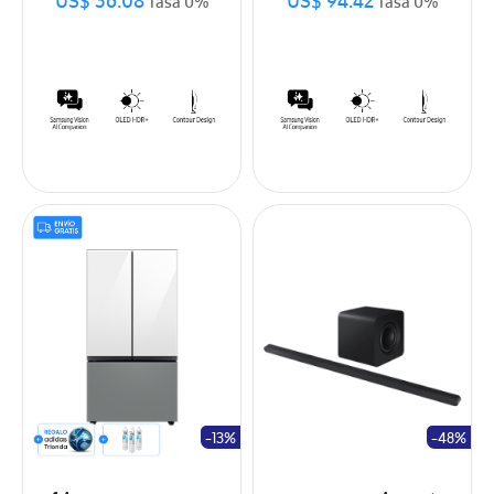
US$ 36.08
US$ 94.42
Tasa 0%
Tasa 0%
-13%
-48%