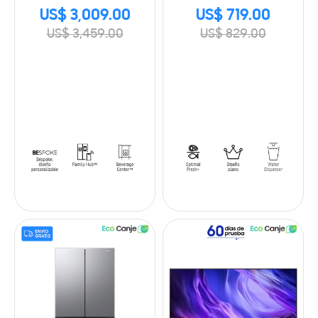
Beverage Center 29
RT53DB6754ETAP
US$ 3,009.00
US$ 719.00
Cu.ft., 806L
US$ 3,459.00
US$ 829.00
RF29BB8900JMAP