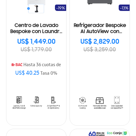
-19%
-13%
Centro de Lavado
Refrigerador Bespoke
Bespoke con Laundry
AI AutoView con
Hub de gran
dispensador de agua
US$ 1,449.00
US$ 2,829.00
capacidad
externo 29' pies
US$ 1,779.00
US$ 3,259.00
WH46DBH100EWA3
cúbicos
Hasta 36 cuotas de
US$ 40.25
Tasa 0%