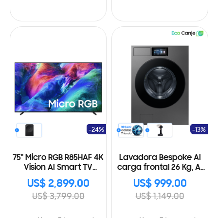
-24%
-13%
75" Micro RGB R85HAF 4K
Lavadora Bespoke AI
Vision AI Smart TV
carga frontal 26 Kg, AI
(2026)
Home y AI OptiWash+™
US$ 2,899.00
US$ 999.00
US$ 3,799.00
US$ 1,149.00