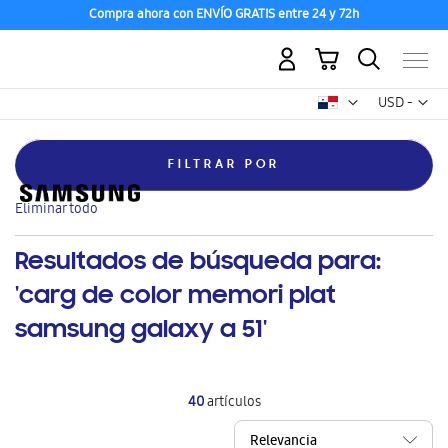
Compra ahora con ENVÍO GRATIS entre 24 y 72h
Mi carrito
Mon
USD -
dólar
estadounid
FILTRAR POR
Eliminar
Feature
Wi-fi integrado
este
Eliminar todo
artículo
Resultados de búsqueda para:
'carg de color memori plat
samsung galaxy a 51'
40
artículos