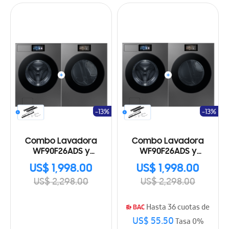
-13%
-13%
Combo Lavadora
Combo Lavadora
WF90F26ADS y
WF90F26ADS y
Secadora a Eléctrica
Secadora a Gas
US$ 1,998.00
US$ 1,998.00
DV90F24UES
DV90F24UPS
US$ 2,298.00
US$ 2,298.00
Hasta 36 cuotas de
US$ 55.50
Tasa 0%