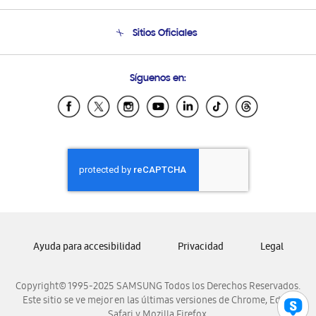
Venta a Empresas - B2B
Soporte telefónico
Sitios Oficiales
Seguimiento de tu pedido
Soporte vía eMail
Condiciones de Compra
Preguntas Frecuentes
Samsung Costa Rica
Síguenos en:
Samsung Ecuador
Samsung El Salvador
Samsung Guatemala
Samsung Honduras
Samsung Nicaragua
Samsung Panamá
Samsung República Dominicana
Samsung Venezuela
Ayuda para accesibilidad
Privacidad
Legal
Copyright© 1995-2025 SAMSUNG Todos los Derechos Reservados.
Este sitio se ve mejor en las últimas versiones de Chrome, Edge,
Safari y Mozilla Firefox.