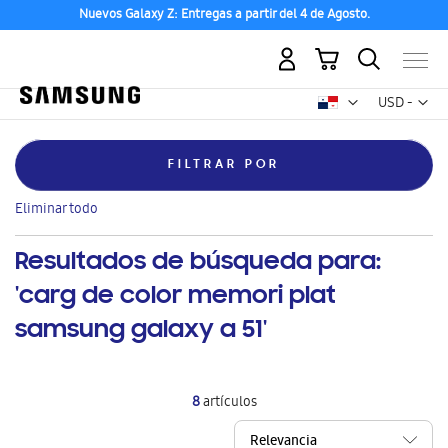
Nuevos Galaxy Z: Entregas a partir del 4 de Agosto.
Mi carrito
Mon
USD -
dólar
estadounid
FILTRAR POR
Eliminar
Feature
Tecnología AI
este
Eliminar todo
artículo
Resultados de búsqueda para:
'carg de color memori plat
samsung galaxy a 51'
8
artículos