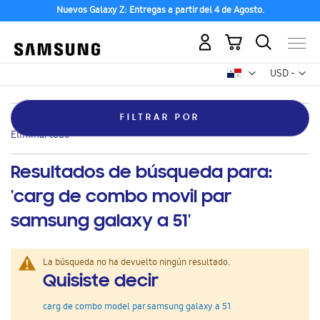
Nuevos Galaxy Z: Entregas a partir del 4 de Agosto.
Mi carrito
Mon
USD -
dólar
estadounid
Eliminar
Categoría
Galaxy Rugged
FILTRAR POR
este
Eliminar todo
artículo
Resultados de búsqueda para:
'carg de combo movil par
samsung galaxy a 51'
La búsqueda no ha devuelto ningún resultado.
Quisiste decir
carg de combo model par samsung galaxy a 51