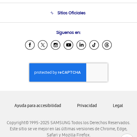
Venta a Empresas - B2B
Soporte telefónico
Sitios Oficiales
Seguimiento de tu pedido
Soporte vía eMail
Condiciones de Compra
Preguntas Frecuentes
Samsung Costa Rica
Síguenos en:
Samsung Ecuador
Samsung El Salvador
Samsung Guatemala
Samsung Honduras
Samsung Nicaragua
Samsung Panamá
Samsung República Dominicana
Samsung Venezuela
Ayuda para accesibilidad
Privacidad
Legal
Copyright© 1995-2025 SAMSUNG Todos los Derechos Reservados.
Este sitio se ve mejor en las últimas versiones de Chrome, Edge,
Safari y Mozilla Firefox.