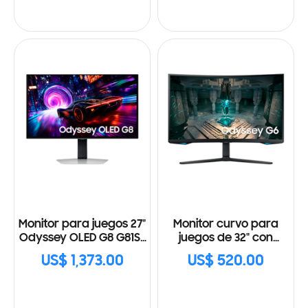
Monitor para juegos 27"
Monitor curvo para
Odyssey OLED G8 G81SF
juegos de 32" con
4K 240Hz
frecuencia de
US$ 1,373.00
US$ 520.00
actualización de 240 hz
y resolución QHD