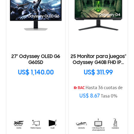
27" Odyssey OLED G6
25 Monitor para juegos"
G60SD
Odyssey G40B FHD IPS
240Hz 1ms compatible
US$ 1,140.00
US$ 311.99
con G-Sync
Hasta 36 cuotas de
US$ 8.67
Tasa 0%