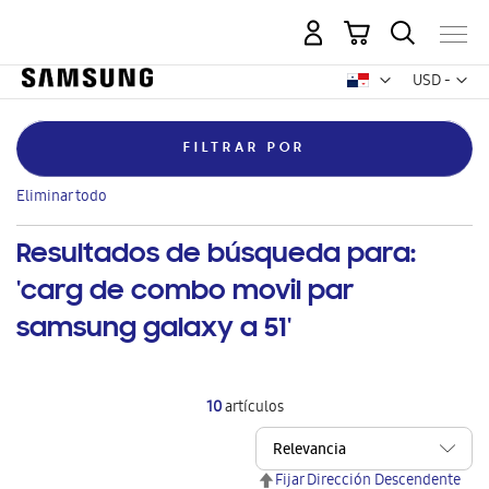
Mi carrito
Mon
USD -
dólar
estadounid
FILTRAR POR
Eliminar
Categoría
Monitores
este
Eliminar todo
artículo
Resultados de búsqueda para:
'carg de combo movil par
samsung galaxy a 51'
10
artículos
Fijar Dirección Descendente