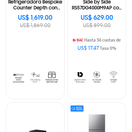
Refrigeradora Bespoke
Side by Side
Counter Depth con
RS57DG4000M9AP con
Fabricador dual de
Gran Capacidad
US$ 1,619.00
US$ 629.00
hielo 24 Cu.ft., 677L
US$ 1,869.00
US$ 899.00
RF24BB62006MAP
Hasta 36 cuotas de
US$ 17.47
Tasa 0%