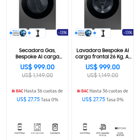
-13%
-13%
Secadora Gas,
Lavadora Bespoke AI
Bespoke AI carga
carga frontal 26 Kg, AI
frontal 24 Kg, AI Home y
Home y AI OptiWash+™
US$ 999.00
US$ 999.00
AI OptiDry+™
US$ 1,149.00
US$ 1,149.00
Hasta 36 cuotas de
Hasta 36 cuotas de
US$ 27.75
US$ 27.75
Tasa 0%
Tasa 0%