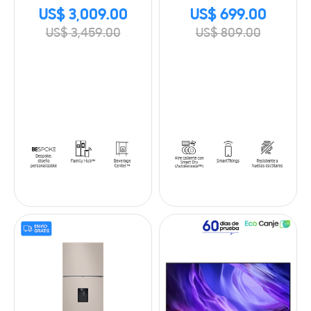
Beverage Center 29
con SmartThings
US$ 3,009.00
US$ 699.00
Cu.ft., 806L
US$ 3,459.00
US$ 809.00
RF29BB8900JMAP