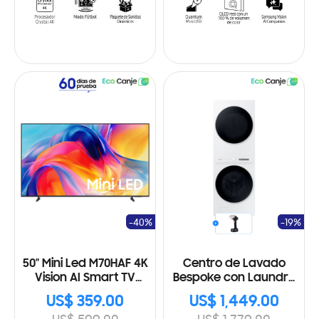
-40%
-19%
50" Mini Led M70HAF 4K
Centro de Lavado
Vision AI Smart TV
Bespoke con Laundry
(2026)
Hub de gran
US$ 359.00
US$ 1,449.00
capacidad