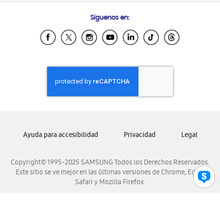
Condiciones de Compra
Preguntas Frecuentes
Samsung Costa Rica
Síguenos en:
Samsung Ecuador
Samsung El Salvador
Samsung Guatemala
Samsung Honduras
Samsung Nicaragua
Samsung Panamá
Samsung República Dominicana
Samsung Venezuela
Ayuda para accesibilidad
Privacidad
Legal
Copyright© 1995-2025 SAMSUNG Todos los Derechos Reservados.
Este sitio se ve mejor en las últimas versiones de Chrome, Edge,
Safari y Mozilla Firefox.