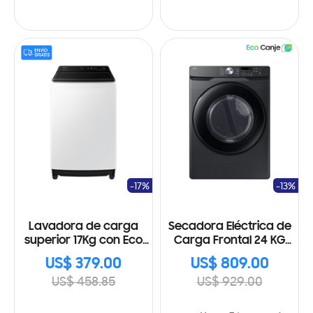
-17%
-13%
Lavadora de carga
Secadora Eléctrica de
superior 17Kg con Eco
Carga Frontal 24 KG
Bubble™
DVE24DG8000VAP
US$ 379.00
US$ 809.00
US$ 458.85
US$ 929.00