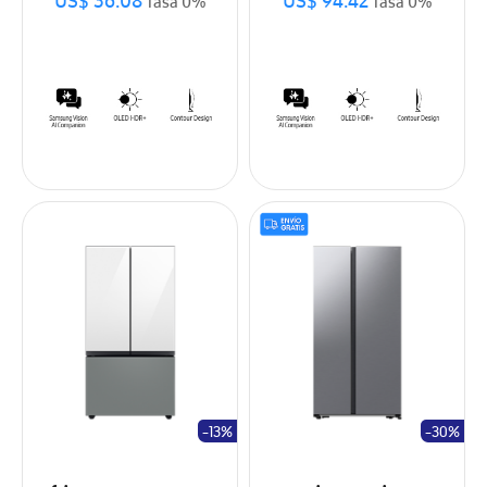
US$ 36.08
US$ 94.42
Tasa 0%
Tasa 0%
-13%
-30%