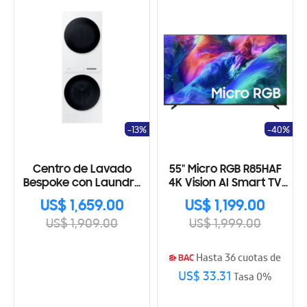
-13%
-40%
Centro de Lavado
55" Micro RGB R85HAF
Bespoke con Laundry
4K Vision AI Smart TV
Hub de gran
(2026)
US$ 1,659.00
US$ 1,199.00
capacidad
US$ 1,909.00
US$ 1,999.00
WH46DBH100GWA3
Hasta 36 cuotas de
US$ 33.31
Tasa 0%