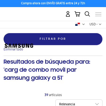
Compra ahora con ENVÍO GRATIS entre 24 y 72h
Mi carrito
Mon
USD -
dólar
estadounid
FILTRAR POR
Eliminar
Feature
Wi-fi integrado
este
Eliminar todo
artículo
Resultados de búsqueda para:
'carg de combo movil par
samsung galaxy a 51'
39
artículos