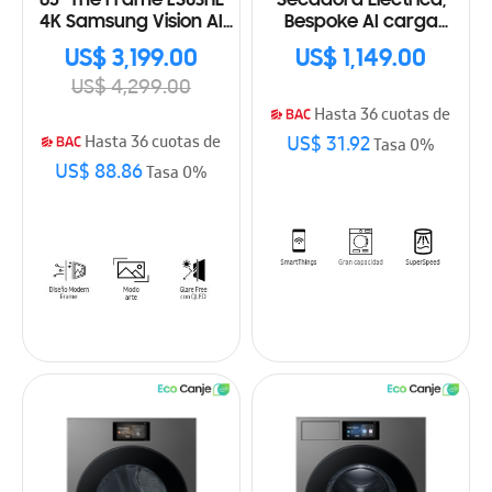
85" The Frame LS03HE
Secadora Eléctrica,
4K Samsung Vision AI
Bespoke AI carga
Smart TV (2026)
frontal 24 Kg, AI Home y
US$ 3,199.00
US$ 1,149.00
AI OptiDry+™
US$ 4,299.00
Hasta 36 cuotas de
US$ 31.92
Hasta 36 cuotas de
Tasa 0%
US$ 88.86
Tasa 0%