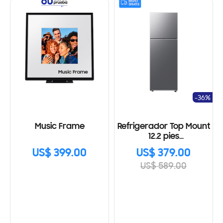
-36%
Music Frame
Refrigerador Top Mount
12.2 pies
RT35DG5124S9AP, Wifi
US$ 399.00
US$ 379.00
US$ 589.00