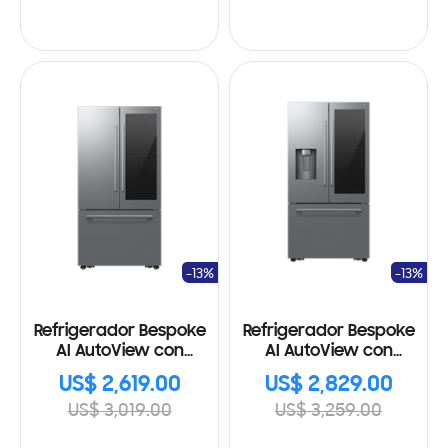
-13%
-13%
Refrigerador Bespoke
Refrigerador Bespoke
AI AutoView con
AI AutoView con
dispensador de agua
dispensador de agua
US$ 2,619.00
US$ 2,829.00
interno 29' pies cúbicos
externo 29' pies
US$ 3,019.00
US$ 3,259.00
cúbicos