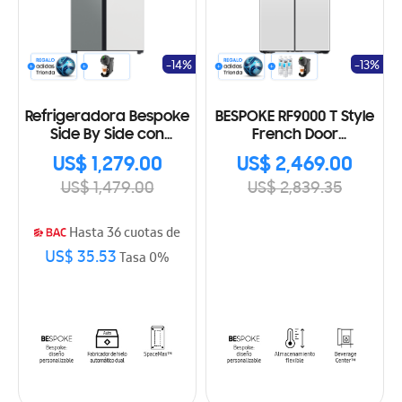
-14%
-13%
Refrigeradora Bespoke
BESPOKE RF9000 T Style
Side By Side con
French Door
Fabricador dual de
Refrigerator with
US$ 1,279.00
US$ 2,469.00
hielo 23 Cu.fc., 640L
Beverage Center™ 492
US$ 1,479.00
US$ 2,839.35
RS23CB700A7GAP
ℓ
Hasta 36 cuotas de
US$ 35.53
Tasa 0%