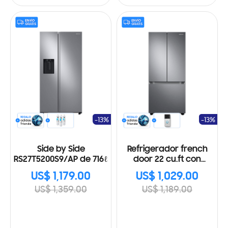
-13%
-13%
Side by Side
Refrigerador french
RS27T5200S9/AP de 716ℓ
door 22 cu.ft con
tecnologia digital
US$ 1,179.00
US$ 1,029.00
inverter
US$ 1,359.00
US$ 1,189.00
RF22A4010S9/AP