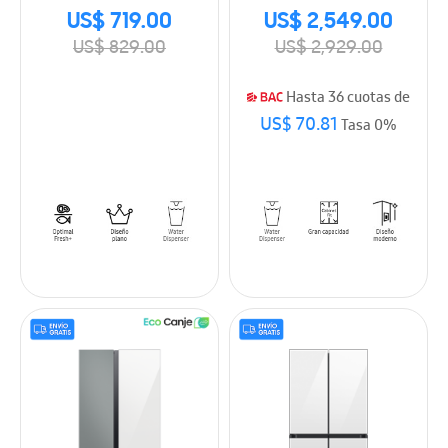
RT53DB6754ETAP
gran capacidad y
US$ 719.00
US$ 2,549.00
tecnología SpaceMax
US$ 829.00
US$ 2,929.00
RF32CG5910B1AP
Hasta 36 cuotas de
US$ 70.81
Tasa 0%