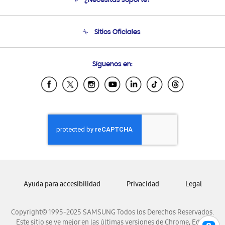
¿Necesitas soporte?
Soporte
Venta a Empresas - B2B
Soporte telefónico
Sitios Oficiales
Seguimiento de tu pedido
Soporte vía eMail
Condiciones de Compra
Preguntas Frecuentes
Samsung Costa Rica
Síguenos en:
Samsung Ecuador
Samsung El Salvador
Samsung Guatemala
Samsung Honduras
Samsung Nicaragua
Samsung Panamá
Samsung República Dominicana
Samsung Venezuela
Ayuda para accesibilidad
Privacidad
Legal
Copyright© 1995-2025 SAMSUNG Todos los Derechos Reservados.
Este sitio se ve mejor en las últimas versiones de Chrome, Edge,