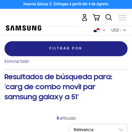
Nuevos Galaxy Z: Entregas a partir del 4 de Agosto.
Mi carrito
Mon
USD -
dólar
estadounid
FILTRAR POR
Eliminar
Feature
Auto generador de hielo
este
Eliminar todo
artículo
Resultados de búsqueda para:
'carg de combo movil par
samsung galaxy a 51'
8
artículos