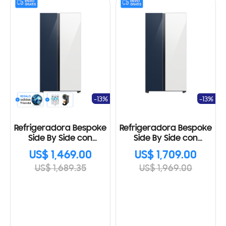
-13%
-13%
Refrigeradora Bespoke
Refrigeradora Bespoke
Side By Side con
Side By Side con
Beverage Center 23
Beverage Center 28
US$ 1,469.00
US$ 1,709.00
Cu.fc., 640L
Cu.fc., 793L
US$ 1,689.35
US$ 1,969.00
RS23CB760A7NAP
RS28CB760A7NAP