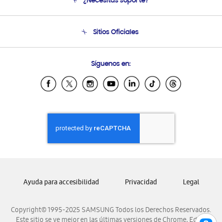
¿Necesitas soporte?
Soporte
Venta a Empresas - B2B
Soporte telefónico
Sitios Oficiales
Seguimiento de tu pedido
Soporte vía eMail
Condiciones de Compra
Preguntas Frecuentes
Samsung Costa Rica
Síguenos en:
Samsung Ecuador
Samsung El Salvador
Samsung Guatemala
Samsung Honduras
Samsung Nicaragua
Samsung Panamá
Samsung República Dominicana
Samsung Venezuela
Ayuda para accesibilidad
Privacidad
Legal
Copyright© 1995-2025 SAMSUNG Todos los Derechos Reservados.
Este sitio se ve mejor en las últimas versiones de Chrome, Edge,