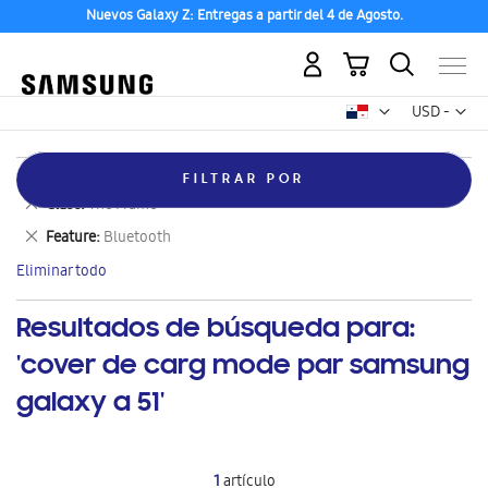
Nuevos Galaxy Z: Entregas a partir del 4 de Agosto.
Mi carrito
Mon
USD -
dólar
estadounid
Eliminar
Categoría
Try-buy
FILTRAR POR
este
Eliminar
Clase
The Frame
artículo
este
Eliminar
Feature
Bluetooth
artículo
este
Eliminar todo
artículo
Resultados de búsqueda para:
'cover de carg mode par samsung
galaxy a 51'
1
artículo